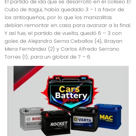
El partido de ida que se desarrolló en el coliseo El
Cubo de Itagüi, había quedado 3 – 1 a favor de
los antioqueños, por lo que los manizalitas
debían remontar en casa para avanzar a la final.
Y así fue, el partido de vuelta, quedó 6 – 3 con
goles de Alejandro Serna Ceballos (4), Brayan
Mera Fernández (2) y Carlos Alfredo Serrano
Torres (1); para un global de 7 – 6.