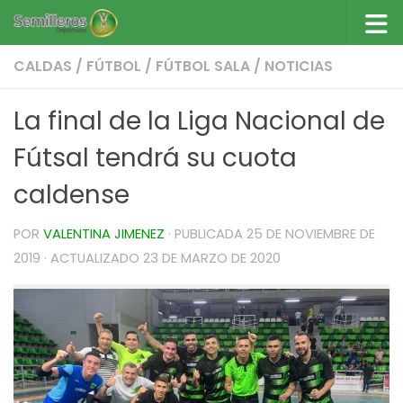
Saltar al contenido
CALDAS
/
FÚTBOL
/
FÚTBOL SALA
/
NOTICIAS
La final de la Liga Nacional de
Fútsal tendrá su cuota
caldense
POR
VALENTINA JIMENEZ
· PUBLICADA
25 DE NOVIEMBRE DE
2019
· ACTUALIZADO
23 DE MARZO DE 2020