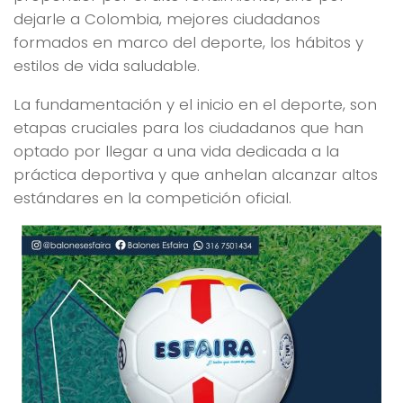
dejarle a Colombia, mejores ciudadanos
formados en marco del deporte, los hábitos y
estilos de vida saludable.
La fundamentación y el inicio en el deporte, son
etapas cruciales para los ciudadanos que han
optado por llegar a una vida dedicada a la
práctica deportiva y que anhelan alcanzar altos
estándares en la competición oficial.