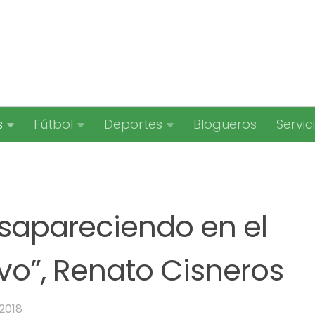
s
Fútbol
Deportes
Blogueros
Servic
esapareciendo en el
vo”, Renato Cisneros
2018