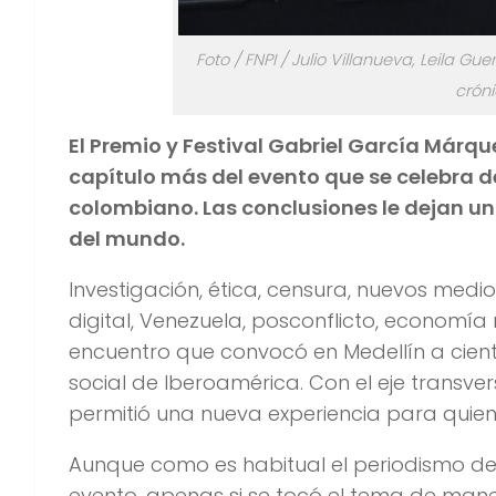
Foto / FNPI / Julio Villanueva, Leila G
crón
El Premio y Festival Gabriel García Márqu
capítulo más del evento que se celebra de
colombiano. Las conclusiones le dejan u
del mundo.
Investigación, ética, censura, nuevos medi
digital, Venezuela, posconflicto, economí
encuentro que convocó en Medellín a cien
social de Iberoamérica. Con el eje transvers
permitió una nueva experiencia para quiene
Aunque como es habitual el periodismo de
evento, apenas si se tocó el tema de mane