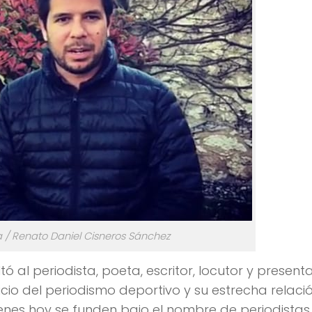
a / Renato Daniel Cisneros Sánchez
 al periodista, poeta, escritor, locutor y presen
cio del periodismo deportivo y su estrecha relaci
uienes hoy se funden bajo el nombre de periodistas