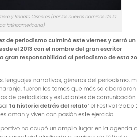
uerriero y Renato Cisneros (por los nuevos caminos de la
ica latinoamericana)
ez de periodismo culminó este viernes y cerró un
sde el 2013 con el nombre del gran escritor
na gran responsabilidad al periodismo de esta z
os, lenguajes narrativos, géneros del periodismo,
a naranja, fueron los temas que más se abordaron 
tos de periodistas y estudiantes de comunicación
al ‘
la historia detrás del relato’
el Festival Gabo 
s aman y viven con pasión este ejercicio.
portivo no ocupó un amplio lugar en la agenda d
ra superficial aludiendo a equipos de fútbol y