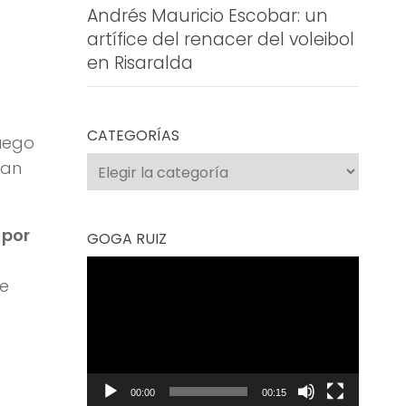
Andrés Mauricio Escobar: un
artífice del renacer del voleibol
en Risaralda
CATEGORÍAS
luego
Categorías
tan
:
por
GOGA RUIZ
Reproductor
de
de
vídeo
00:00
00:15