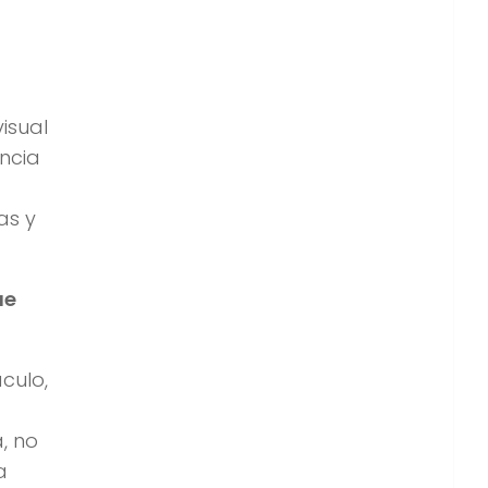
isual
ncia
as y
ue
culo,
, no
a