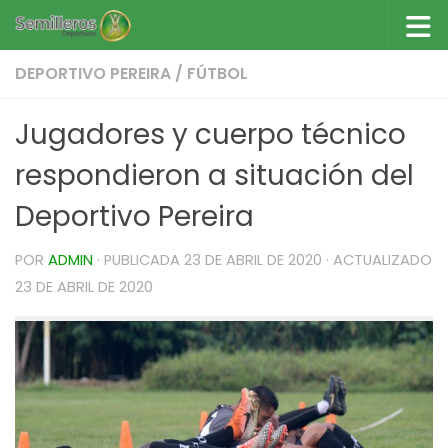
Saltar al contenido
DEPORTIVO PEREIRA
/
FÚTBOL
Jugadores y cuerpo técnico
respondieron a situación del
Deportivo Pereira
POR
ADMIN
· PUBLICADA
23 DE ABRIL DE 2020
· ACTUALIZADO
23 DE ABRIL DE 2020