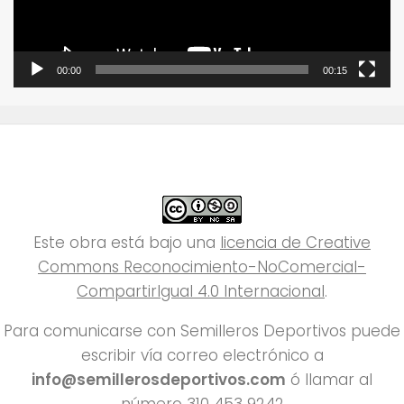
00:00
00:15
Este obra está bajo una
licencia de Creative
Commons Reconocimiento-NoComercial-
CompartirIgual 4.0 Internacional
.
Para comunicarse con Semilleros Deportivos puede
escribir vía correo electrónico a
info@semillerosdeportivos.com
ó llamar al