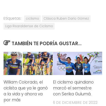
Etiquetas:
ciclismo
Clásica Ruben Darío Gómez
Liga Risaraldense de Ciclismo
TAMBIÉN TE PODRÍA GUSTAR...
William Colorado, el
El ciclismo quindiano
ciclista que ya le ganó
marcó el semestre
a la vida y ahora va
con Serika Gulumá.
por más
6 DE DICIEMBRE DE 2022