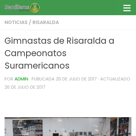
Saltar al contenido
NOTICIAS
/
RISARALDA
Gimnastas de Risaralda a
Campeonatos
Suramericanos
POR
ADMIN
· PUBLICADA
26 DE JULIO DE 2017
· ACTUALIZADO
26 DE JULIO DE 2017
Gimnastas de Risaralda a campeonatos
Suramericanos