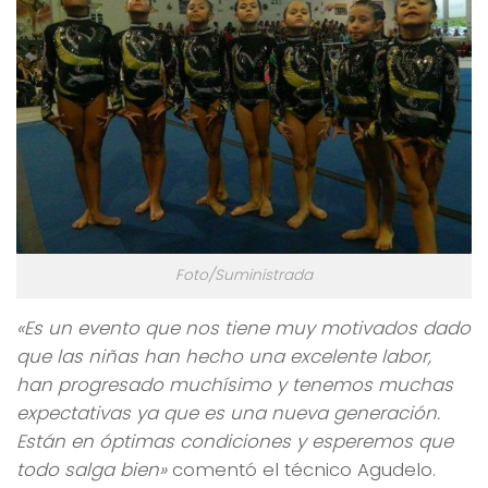
Foto/Suministrada
«
Es un evento que nos tiene muy motivados dado
que las niñas han hecho una excelente labor,
han progresado muchísimo y tenemos muchas
expectativas ya que es una nueva generación.
Está
n en óptimas condiciones y esperemos que
todo salga bien»
comentó el técnico Agudelo.