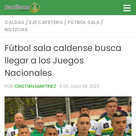
Saltar al contenido
CALDAS
/
EJE CAFETERO
/
FÚTBOL SALA
/
NOTICIAS
Fútbol sala caldense busca
llegar a los Juegos
Nacionales
POR
CRISTIAN MARTINEZ
·
6 DE JULIO DE 2023