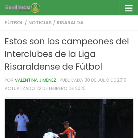
Saltar al contenido
FÚTBOL
/
NOTICIAS
/
RISARALDA
Estos son los campeones del
Interclubes de la Liga
Risaraldense de Fútbol
POR
VALENTINA JIMENEZ
· PUBLICADA
30 DE JULIO DE 2019
·
ACTUALIZADO
22 DE FEBRERO DE 2020