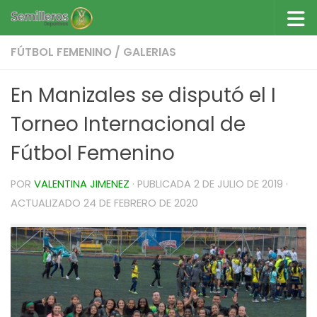
Saltar al contenido
FÚTBOL FEMENINO
/
GALERIAS
En Manizales se disputó el I
Torneo Internacional de
Fútbol Femenino
POR
VALENTINA JIMENEZ
· PUBLICADA
2 DE JULIO DE 2019
·
ACTUALIZADO
24 DE FEBRERO DE 2020