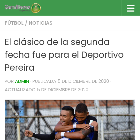
Saltar al contenido
FÚTBOL
/
NOTICIAS
El clásico de la segunda
fecha fue para el Deportivo
Pereira
POR
ADMIN
· PUBLICADA
5 DE DICIEMBRE DE 2020
·
ACTUALIZADO
5 DE DICIEMBRE DE 2020