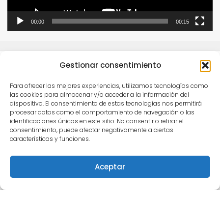
00:00
00:15
Gestionar consentimiento
Para ofrecer las mejores experiencias, utilizamos tecnologías como
las cookies para almacenar y/o acceder a la información del
dispositivo. El consentimiento de estas tecnologías nos permitirá
procesar datos como el comportamiento de navegación o las
Este obra está bajo una
licencia de Creative
identificaciones únicas en este sitio. No consentir o retirar el
Commons Reconocimiento-NoComercial-
consentimiento, puede afectar negativamente a ciertas
características y funciones.
CompartirIgual 4.0 Internacional
.
Para comunicarse con Semilleros Deportivos puede
Aceptar
escribir vía correo electrónico a
info@semillerosdeportivos.com
ó llamar al
número 310 453 9242
Pereira-Colombia