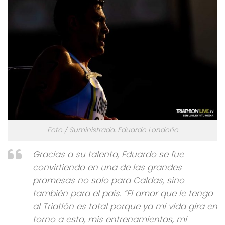
Foto / Suministrada. Eduardo Londoño
Gracias a su talento, Eduardo se fue
convirtiendo en una de las grandes
promesas no solo para Caldas, sino
también para el país. “El amor que le tengo
al Triatlón es total porque ya mi vida gira en
torno a esto, mis entrenamientos, mi