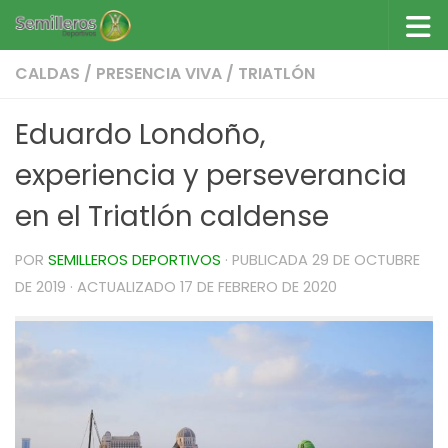
Saltar al contenido
CALDAS
/
PRESENCIA VIVA
/
TRIATLÓN
Eduardo Londoño,
experiencia y perseverancia
en el Triatlón caldense
POR
SEMILLEROS DEPORTIVOS
· PUBLICADA
29 DE OCTUBRE
DE 2019
· ACTUALIZADO
17 DE FEBRERO DE 2020