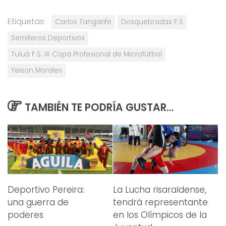
Etiquetas:
Carlos Tangarife
Dosquebradas F.S
Semilleros Deportivos
Tuluá F.S. IX Copa Profesional de Microfútbol
Yeison Morales
TAMBIÉN TE PODRÍA GUSTAR...
Deportivo Pereira:
La Lucha risaraldense,
una guerra de
tendrá representante
poderes
en los Olímpicos de la