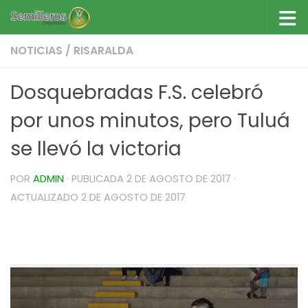
Saltar al contenido
NOTICIAS
/
RISARALDA
Dosquebradas F.S. celebró
por unos minutos, pero Tuluá
se llevó la victoria
POR
ADMIN
· PUBLICADA
2 DE AGOSTO DE 2017
·
ACTUALIZADO
2 DE AGOSTO DE 2017
Dosquebradas F.S. celebró por unos minutos y
Tuluá se llevó la victoria