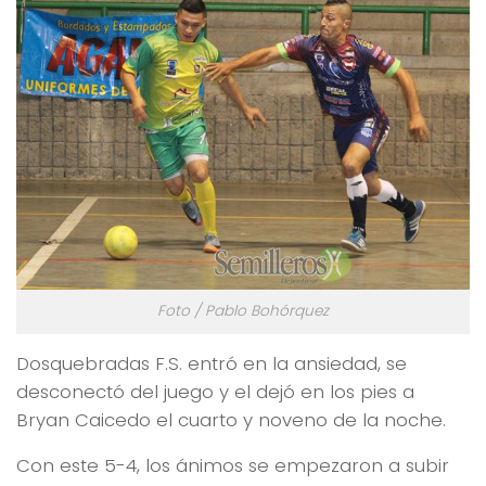
Foto / Pablo Bohórquez
Dosquebradas F.S. entró en la ansiedad, se
desconectó del juego y el dejó en los pies a
Bryan Caicedo el cuarto y noveno de la noche.
Con este 5-4, los ánimos se empezaron a subir