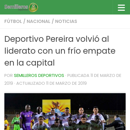
Saltar al contenido
FÚTBOL
/
NACIONAL
/
NOTICIAS
Deportivo Pereira volvió al
liderato con un frío empate
en la capital
POR
SEMILLEROS DEPORTIVOS
· PUBLICADA
11 DE MARZO DE
2019
· ACTUALIZADO
11 DE MARZO DE 2019