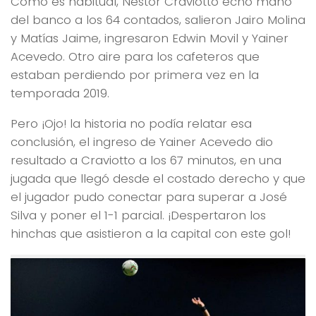
Como es habitual, Néstor Craviotto echó mano
del banco a los 64 contados, salieron Jairo Molina
y Matías Jaime, ingresaron Edwin Movil y Yainer
Acevedo. Otro aire para los cafeteros que
estaban perdiendo por primera vez en la
temporada 2019.
Pero ¡Ojo! la historia no podía relatar esa
conclusión, el ingreso de Yainer Acevedo dio
resultado a Craviotto a los 67 minutos, en una
jugada que llegó desde el costado derecho y que
el jugador pudo conectar para superar a José
Silva y poner el 1-1 parcial. ¡Despertaron los
hinchas que asistieron a la capital con este gol!