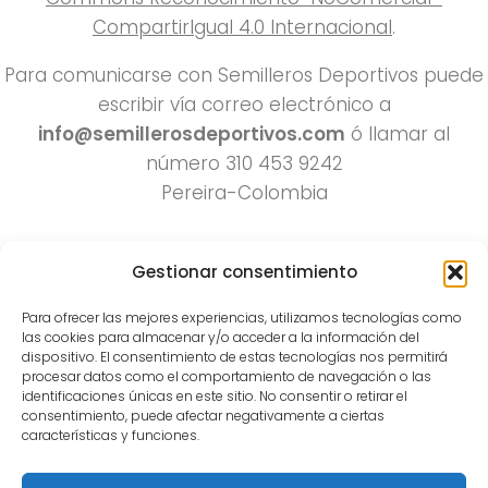
CompartirIgual 4.0 Internacional
.
Para comunicarse con Semilleros Deportivos puede
escribir vía correo electrónico a
info@semillerosdeportivos.com
ó llamar al
número 310 453 9242
Pereira-Colombia
Gestionar consentimiento
Para ofrecer las mejores experiencias, utilizamos tecnologías como
las cookies para almacenar y/o acceder a la información del
dispositivo. El consentimiento de estas tecnologías nos permitirá
procesar datos como el comportamiento de navegación o las
Todos los derechos reservados 2022.
identificaciones únicas en este sitio. No consentir o retirar el
consentimiento, puede afectar negativamente a ciertas
Funciona con
- Diseñado con el
Tema Hueman
características y funciones.