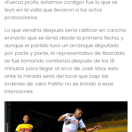
«Fuerza profe, estamos contigo» fue lo que se
leyó en la valla que llevaron a los actos
protocolarios.
Lo que vendría después sería ratificar en cancha
el invicto que se tenía desde la primera fecha, y
aunque el partido tuvo un arranque disputado
por parte y parte, el representativo de Risaralda
se fue tomando confianza después de los 15
minutos para llegar al arco de José Silva, esto
ante la mirada seria del local que bajo las
órdenes de Jairo Patiño no se brindó a esas
intenciones.