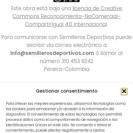
Este obra está bajo una
licencia de Creative
Commons Reconocimiento-NoComercial-
CompartirIgual 4.0 Internacional
.
Para comunicarse con Semilleros Deportivos puede
escribir vía correo electrónico a
info@semillerosdeportivos.com
ó llamar al
número 310 453 9242
Pereira-Colombia
Gestionar consentimiento
Para ofrecer las mejores experiencias, utilizamos tecnologías como
las cookies para almacenar y/o acceder a la información del
dispositivo. El consentimiento de estas tecnologías nos permitirá
procesar datos como el comportamiento de navegación o las
Todos los derechos reservados 2022.
identificaciones únicas en este sitio. No consentir o retirar el
consentimiento, puede afectar negativamente a ciertas