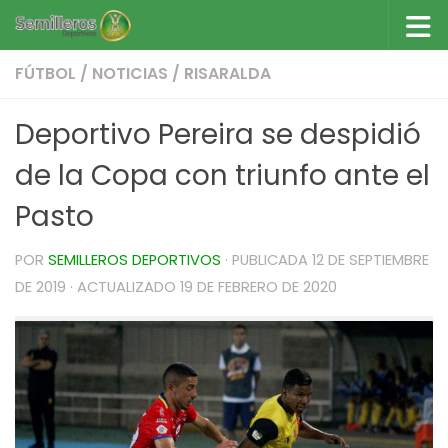
Saltar al contenido
FÚTBOL
/
NOTICIAS
/
RISARALDA
Deportivo Pereira se despidió
de la Copa con triunfo ante el
Pasto
POR
SEMILLEROS DEPORTIVOS
· PUBLICADA
12 DE SEPTIEMBRE
DE 2019
· ACTUALIZADO
19 DE FEBRERO DE 2020