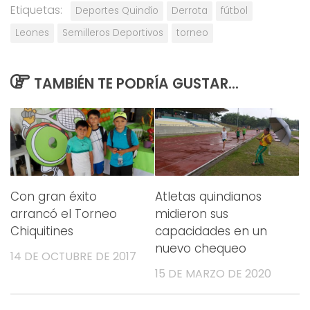
Etiquetas:
Deportes Quindío
Derrota
fútbol
Leones
Semilleros Deportivos
torneo
TAMBIÉN TE PODRÍA GUSTAR...
Con gran éxito
Atletas quindianos
arrancó el Torneo
midieron sus
Chiquitines
capacidades en un
nuevo chequeo
14 DE OCTUBRE DE 2017
15 DE MARZO DE 2020