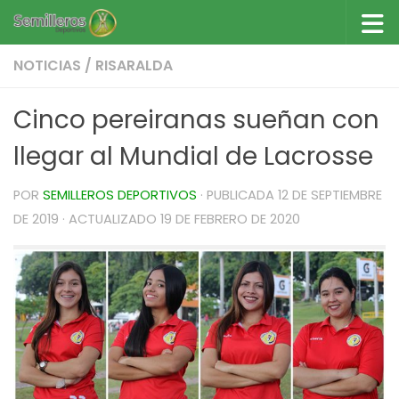
Saltar al contenido
NOTICIAS
/
RISARALDA
Cinco pereiranas sueñan con
llegar al Mundial de Lacrosse
POR
SEMILLEROS DEPORTIVOS
· PUBLICADA
12 DE SEPTIEMBRE
DE 2019
· ACTUALIZADO
19 DE FEBRERO DE 2020