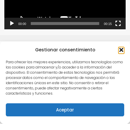
00:00
00:15
Gestionar consentimiento
Para ofrecer las mejores experiencias, utilizamos tecnologías como
las cookies para almacenar y/o acceder a la información del
dispositivo. El consentimiento de estas tecnologías nos permitirá
procesar datos como el comportamiento de navegación o las
Este obra está bajo una
licencia de Creative
identificaciones únicas en este sitio. No consentir o retirar el
Commons Reconocimiento-NoComercial-
consentimiento, puede afectar negativamente a ciertas
características y funciones.
CompartirIgual 4.0 Internacional
.
Para comunicarse con Semilleros Deportivos puede
Aceptar
escribir vía correo electrónico a
info@semillerosdeportivos.com
ó llamar al