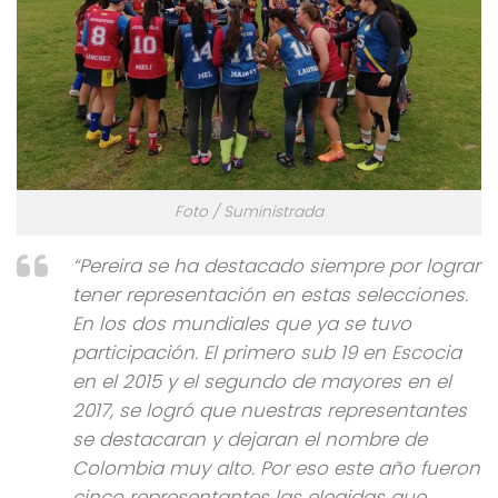
Foto / Suministrada
“Pereira se ha destacado siempre por lograr
tener representación en estas selecciones.
En los dos mundiales que ya se tuvo
participación. El primero sub 19 en Escocia
en el 2015 y el segundo de mayores en el
2017, se logró que nuestras representantes
se destacaran y dejaran el nombre de
Colombia muy alto. Por eso este año fueron
cinco representantes las elegidas que