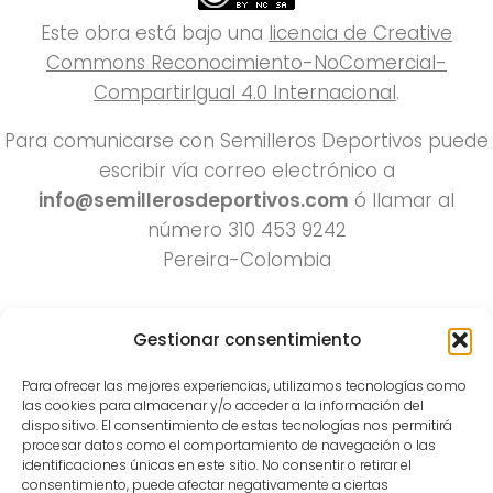
Este obra está bajo una
licencia de Creative
Commons Reconocimiento-NoComercial-
CompartirIgual 4.0 Internacional
.
Para comunicarse con Semilleros Deportivos puede
escribir vía correo electrónico a
info@semillerosdeportivos.com
ó llamar al
número 310 453 9242
Pereira-Colombia
Gestionar consentimiento
Para ofrecer las mejores experiencias, utilizamos tecnologías como
las cookies para almacenar y/o acceder a la información del
dispositivo. El consentimiento de estas tecnologías nos permitirá
procesar datos como el comportamiento de navegación o las
Todos los derechos reservados 2022.
identificaciones únicas en este sitio. No consentir o retirar el
consentimiento, puede afectar negativamente a ciertas