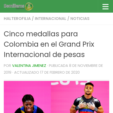
Saltar al contenido
HALTEROFILIA
/
INTERNACIONAL
/
NOTICIAS
Cinco medallas para
Colombia en el Grand Prix
Internacional de pesas
POR
VALENTINA JIMENEZ
· PUBLICADA
8 DE NOVIEMBRE DE
2019
· ACTUALIZADO
17 DE FEBRERO DE 2020