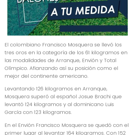
El colombiano Francisco Mosquera se llevó los
tres oros en la categoría de los 61 kilogramos en
las modalidades de Arranque, Envión y Total
Olímpico. Afianzando así su posición como el
mejor del continente americano.
Levantando 126 kilogramos en Arranque,
Mosquera superó al español Josue Brachi que
levantó 124 kilogramos y al dominicano Luis
García con 123 kilogramos.
En el Envión Francisco Mosquera se quedó con el
primer lugar al levantar 164 kilogramos. Con 152