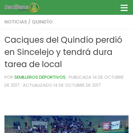
Saltar al contenido
NOTICIAS
/
QUINDÍO
Caciques del Quindío perdió
en Sincelejo y tendrá dura
tarea de local
POR
SEMILLEROS DEPORTIVOS
· PUBLICADA
14 DE OCTUBRE
DE 2017
· ACTUALIZADO
14 DE OCTUBRE DE 2017
Caciques del Quindío perdió en Sincelejo y
tendrá dura tarea de local