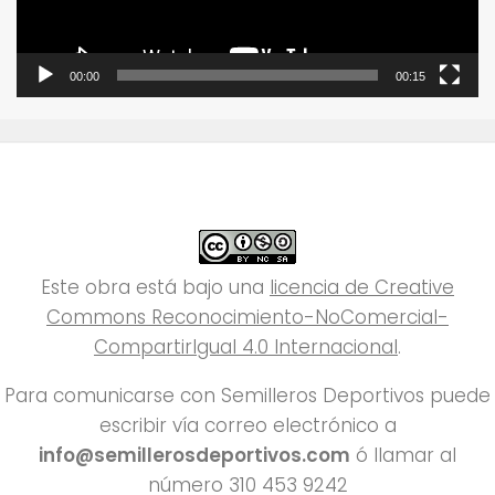
00:00
00:15
Este obra está bajo una
licencia de Creative
Commons Reconocimiento-NoComercial-
CompartirIgual 4.0 Internacional
.
Para comunicarse con Semilleros Deportivos puede
escribir vía correo electrónico a
info@semillerosdeportivos.com
ó llamar al
número 310 453 9242