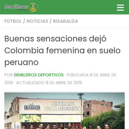
Saltar al contenido
FÚTBOL
/
NOTICIAS
/
RISARALDA
Buenas sensaciones dejó
Colombia femenina en suelo
peruano
POR
SEMILLEROS DEPORTIVOS
· PUBLICADA
8 DE ABRIL DE
2019
· ACTUALIZADO
8 DE ABRIL DE 2019