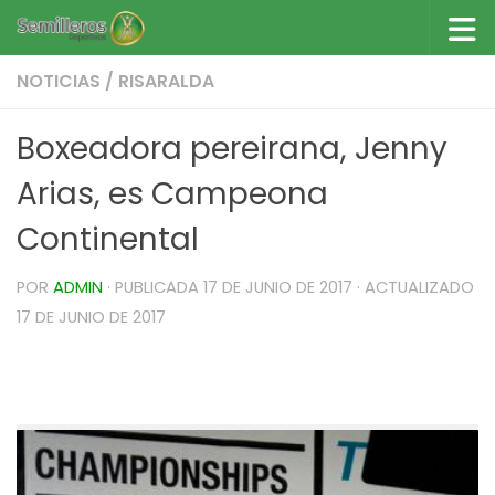
Saltar al contenido
NOTICIAS
/
RISARALDA
Boxeadora pereirana, Jenny
Arias, es Campeona
Continental
POR
ADMIN
· PUBLICADA
17 DE JUNIO DE 2017
· ACTUALIZADO
17 DE JUNIO DE 2017
Boxeadora pereirana, Jenny Arias, es Campeona
Continental