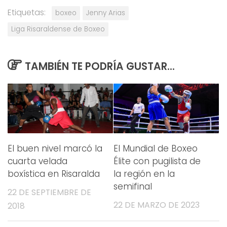
Etiquetas:
boxeo
Jenny Arias
Liga Risaraldense de Boxeo
TAMBIÉN TE PODRÍA GUSTAR...
El buen nivel marcó la
El Mundial de Boxeo
cuarta velada
Élite con pugilista de
boxística en Risaralda
la región en la
semifinal
22 DE SEPTIEMBRE DE
22 DE MARZO DE 2023
2018