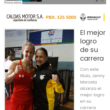
El mejor
logro
de su
carrera
Con este
título, Jenny
Marcela
alcanza el
mejor logro
en su
carrera