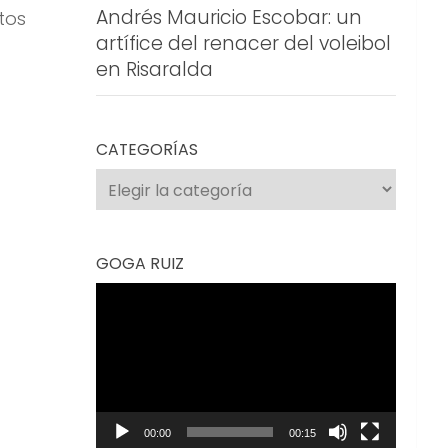
Andrés Mauricio Escobar: un
tos
artífice del renacer del voleibol
en Risaralda
CATEGORÍAS
Categorías
GOGA RUIZ
Reproductor
de
vídeo
00:00
00:15