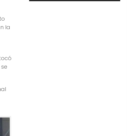
to
n la
 tocó
 se
nal