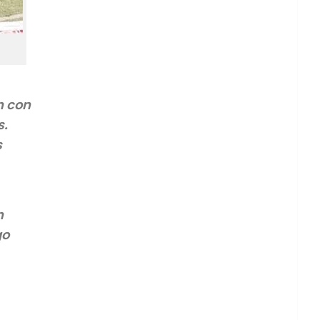
n con
s.
s
n
go