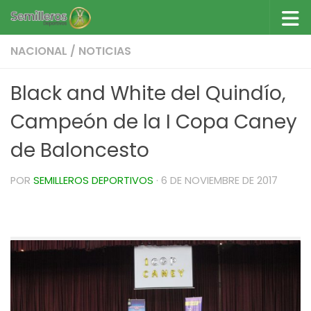
Saltar al contenido
NACIONAL
/
NOTICIAS
Black and White del Quindío,
Campeón de la I Copa Caney
de Baloncesto
POR
SEMILLEROS DEPORTIVOS
·
6 DE NOVIEMBRE DE 2017
Black and White del Quindío, Campeón de la I
Copa Caney de Baloncesto