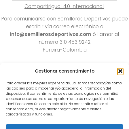
CompartirIgual 4.0 Internacional
.
Para comunicarse con Semilleros Deportivos puede
escribir vía correo electrónico a
info@semillerosdeportivos.com
ó llamar al
número 310 453 9242
Pereira-Colombia
Gestionar consentimiento
Para ofrecer las mejores experiencias, utilizamos tecnologías como
las cookies para almacenar y/o acceder a la información del
dispositivo. El consentimiento de estas tecnologías nos permitirá
procesar datos como el comportamiento de navegación o las
Todos los derechos reservados 2022.
identificaciones únicas en este sitio. No consentir o retirar el
consentimiento, puede afectar negativamente a ciertas
Funciona con
- Diseñado con el
Tema Hueman
características y funciones.