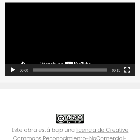
Reproductor
de
vídeo
00:00
00:15
Este obra está bajo una
licencia de Creative
Commons Reconocimiento-NoComercial-