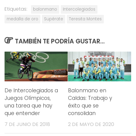
Etiquetas:
balonmano
Intercolegiados
medalla de oro
Supérate
Teresita Montes
TAMBIÉN TE PODRÍA GUSTAR...
De Intercolegiados a
Balonmano en
Juegos Olímpicos,
Caldas: Trabajo y
una tarea que hay
éxito que se
que entender
consolidan
7 DE JUNIO DE 2018
2 DE MAYO DE 2020