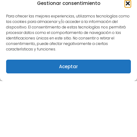
Gestionar consentimiento
Andrés Mauricio Escobar: un artífice del
Para ofrecer las mejores experiencias, utilizamos tecnologías como
las cookies para almacenar y/o acceder a la información del
renacer del voleibol en Risaralda
dispositivo. El consentimiento de estas tecnologías nos permitirá
procesar datos como el comportamiento de navegación o las
identificaciones únicas en este sitio. No consentir o retirar el
consentimiento, puede afectar negativamente a ciertas
CATEGORÍAS
características y funciones.
Categorías
Aceptar
GOGA RUIZ
Reproductor
de
vídeo