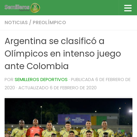
Saltar al contenido
NOTICIAS
/
PREOLÍMPICO
Argentina se clasificó a
Olímpicos en intenso juego
ante Colombia
POR
SEMILLEROS DEPORTIVOS
· PUBLICADA
6 DE FEBRERO DE
2020
· ACTUALIZADO
6 DE FEBRERO DE 2020