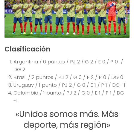
Clasificación
Argentina / 6 puntos / PJ 2 / G 2 / E 0 / P 0 /
DG 2
Brasil / 2 puntos / PJ 2 / G 0 / E 2 / P 0 / DG 0
Uruguay / 1 punto / PJ 2 / G 0 / E 1 / P 1 / DG -1
Colombia / 1 punto / PJ 2 / G 0 / E 1 / P 1 / DG
-1
«Unidos somos más. Más
deporte, más región»