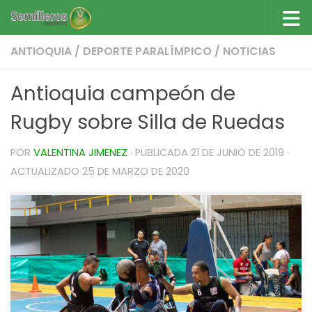
Saltar al contenido
ANTIOQUIA
/
DEPORTE PARALÍMPICO
/
NOTICIAS
Antioquia campeón de
Rugby sobre Silla de Ruedas
POR
VALENTINA JIMENEZ
· PUBLICADA
21 DE JUNIO DE 2019
·
ACTUALIZADO
25 DE MARZO DE 2020