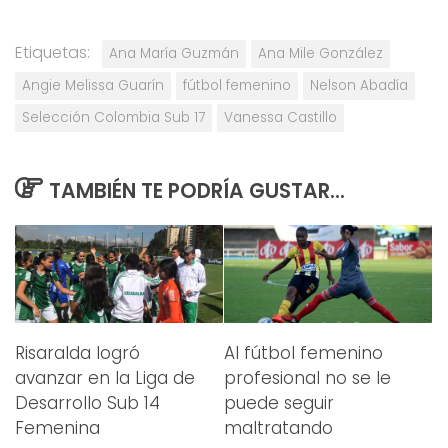
Etiquetas:
Ana María Guzmán
Ana Mile González
Angie Melissa Guarín
fútbol femenino
Nelson Abadía
Selección Colombia Sub 17
Vanessa Castillo
TAMBIÉN TE PODRÍA GUSTAR...
Risaralda logró
Al fútbol femenino
avanzar en la Liga de
profesional no se le
Desarrollo Sub 14
puede seguir
Femenina
maltratando