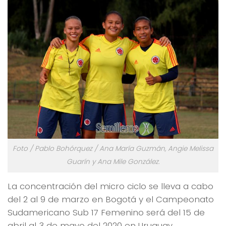
Foto / Pablo Bohórquez / Ana María Guzmán, Angie Melissa
Guarín y Ana Mile González.
La concentración del micro ciclo se lleva a cabo
del 2 al 9 de marzo en Bogotá y el Campeonato
Sudamericano Sub 17 Femenino será del 15 de
abril al 3 de mayo del 2020 en Uruguay.