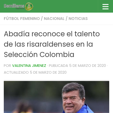
Saltar al contenido
FÚTBOL FEMENINO
/
NACIONAL
/
NOTICIAS
Abadía reconoce el talento
de las risaraldenses en la
Selección Colombia
POR
VALENTINA JIMENEZ
· PUBLICADA
5 DE MARZO DE 2020
·
ACTUALIZADO
5 DE MARZO DE 2020