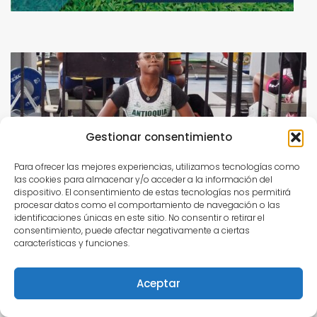
Gestionar consentimiento
Para ofrecer las mejores experiencias, utilizamos tecnologías como
las cookies para almacenar y/o acceder a la información del
dispositivo. El consentimiento de estas tecnologías nos permitirá
procesar datos como el comportamiento de navegación o las
Talento destacado: Lorith Zamara
identificaciones únicas en este sitio. No consentir o retirar el
Paternina, la carta de Colombia para el
consentimiento, puede afectar negativamente a ciertas
Mundial Júnior de Pesas
características y funciones.
Aceptar