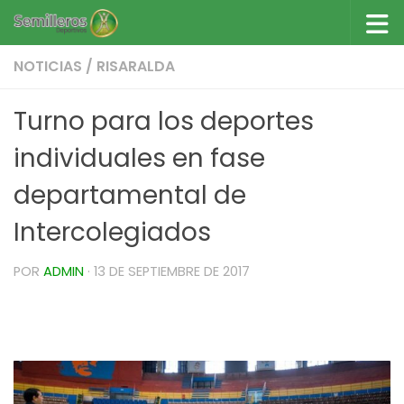
Saltar al contenido
NOTICIAS
/
RISARALDA
Turno para los deportes
individuales en fase
departamental de
Intercolegiados
POR
ADMIN
·
13 DE SEPTIEMBRE DE 2017
Turno para los deportes individuales en
fase
departamental de Intercolegiados