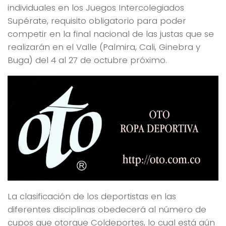
individuales en los Juegos Intercolegiados
Supérate, requisito obligatorio para poder
competir en la final nacional de las justas que se
realizarán en el Valle (Palmira, Cali, Ginebra y
Buga) del 4 al 27 de octubre próximo.
La clasificación de los deportistas en las
diferentes disciplinas obedecerá al número de
cupos que otorgue Coldeportes, lo cual está aún