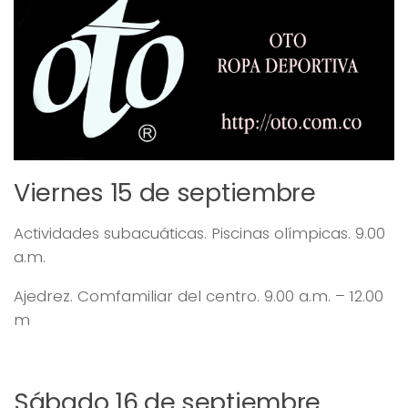
Viernes 15 de septiembre
Actividades subacuáticas. Piscinas olímpicas. 9.00
a.m.
Ajedrez. Comfamiliar del centro. 9.00 a.m. – 12.00
m
Sábado 16 de septiembre