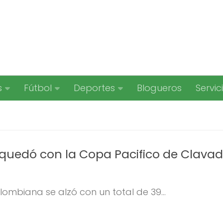
s
Fútbol
Deportes
Blogueros
Servic
quedó con la Copa Pacifico de Clava
ombiana se alzó con un total de 39...