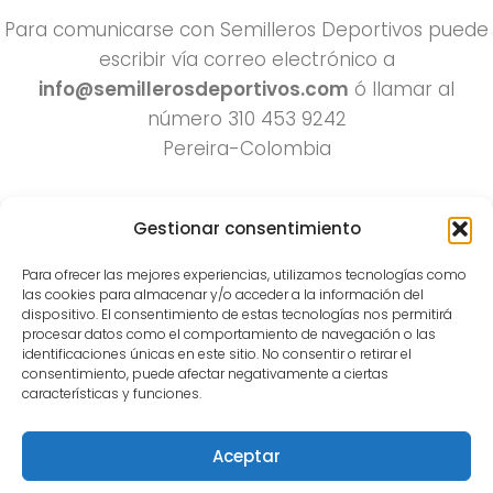
Para comunicarse con Semilleros Deportivos puede
escribir vía correo electrónico a
info@semillerosdeportivos.com
ó llamar al
número 310 453 9242
Pereira-Colombia
Gestionar consentimiento
Para ofrecer las mejores experiencias, utilizamos tecnologías como
las cookies para almacenar y/o acceder a la información del
dispositivo. El consentimiento de estas tecnologías nos permitirá
procesar datos como el comportamiento de navegación o las
Todos los derechos reservados 2022.
identificaciones únicas en este sitio. No consentir o retirar el
consentimiento, puede afectar negativamente a ciertas
Funciona con
- Diseñado con el
Tema Hueman
características y funciones.
Aceptar