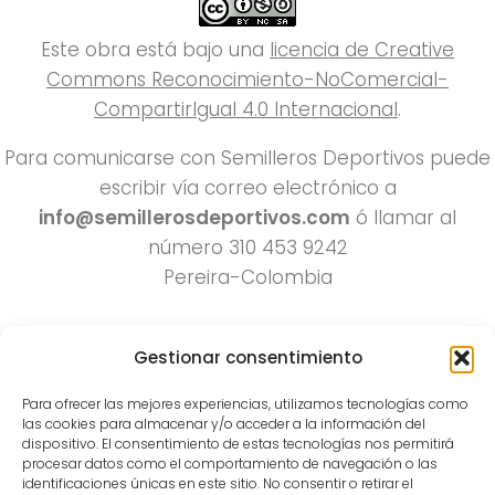
Este obra está bajo una
licencia de Creative
Commons Reconocimiento-NoComercial-
CompartirIgual 4.0 Internacional
.
Para comunicarse con Semilleros Deportivos puede
escribir vía correo electrónico a
info@semillerosdeportivos.com
ó llamar al
número 310 453 9242
Pereira-Colombia
Gestionar consentimiento
Para ofrecer las mejores experiencias, utilizamos tecnologías como
las cookies para almacenar y/o acceder a la información del
dispositivo. El consentimiento de estas tecnologías nos permitirá
procesar datos como el comportamiento de navegación o las
Todos los derechos reservados 2022.
identificaciones únicas en este sitio. No consentir o retirar el