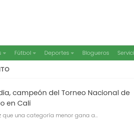
s
Fútbol
Deportes
Blogueros
Servic
NTO
ia, campeón del Torneo Nacional de
 en Cali
ez que una categoría menor gana a...