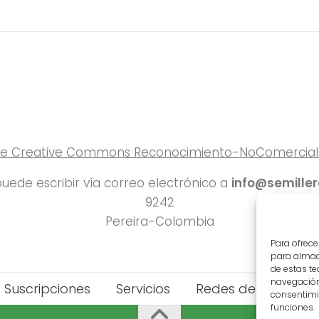
 de Creative Commons Reconocimiento-NoComercial-C
uede escribir vía correo electrónico a
info@semille
9242
Pereira-Colombia
Para ofrece
para almace
de estas t
navegación 
Suscripciones
Servicios
Redes del Deporte
consentimie
funciones.