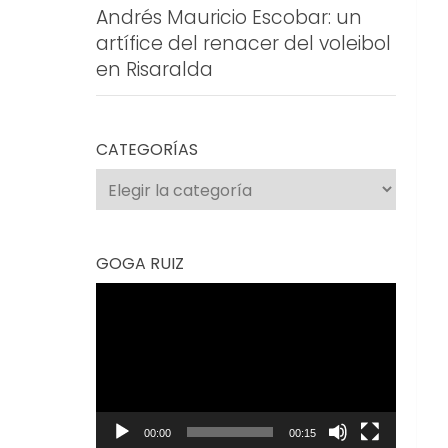
Andrés Mauricio Escobar: un
artífice del renacer del voleibol
en Risaralda
CATEGORÍAS
Categorías
GOGA RUIZ
Reproductor
de
vídeo
00:00
00:15