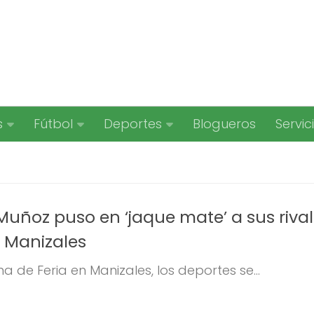
s
Fútbol
Deportes
Blogueros
Servic
Muñoz puso en ‘jaque mate’ a sus riva
e Manizales
 de Feria en Manizales, los deportes se...