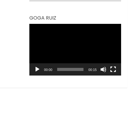
GOGA RUIZ
Reproductor
de
vídeo
00:00
00:15