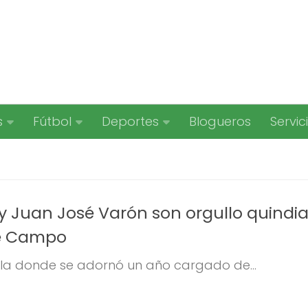
s
Fútbol
Deportes
Blogueros
Servic
y Juan José Varón son orgullo quindi
de Campo
lla donde se adornó un año cargado de...