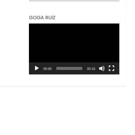
GOGA RUIZ
Reproductor
de
vídeo
00:00
00:15