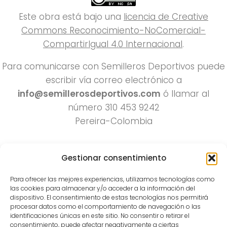
Este obra está bajo una
licencia de Creative
Commons Reconocimiento-NoComercial-
CompartirIgual 4.0 Internacional
.
Para comunicarse con Semilleros Deportivos puede
escribir vía correo electrónico a
info@semillerosdeportivos.com
ó llamar al
número 310 453 9242
Pereira-Colombia
Gestionar consentimiento
Para ofrecer las mejores experiencias, utilizamos tecnologías como
las cookies para almacenar y/o acceder a la información del
dispositivo. El consentimiento de estas tecnologías nos permitirá
procesar datos como el comportamiento de navegación o las
Todos los derechos reservados 2022.
identificaciones únicas en este sitio. No consentir o retirar el
consentimiento, puede afectar negativamente a ciertas