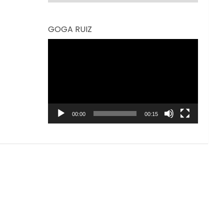
GOGA RUIZ
Reproductor
de
vídeo
00:00
00:15