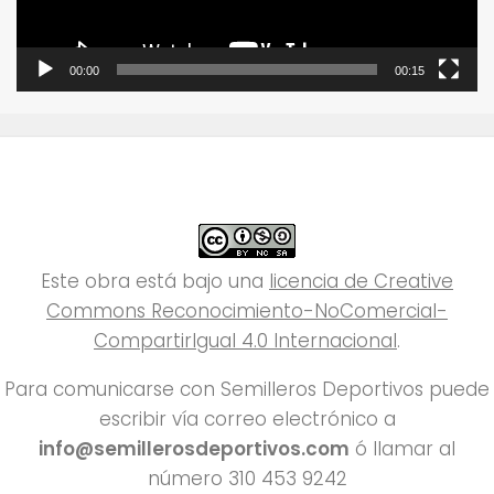
00:00
00:15
Este obra está bajo una
licencia de Creative
Commons Reconocimiento-NoComercial-
CompartirIgual 4.0 Internacional
.
Para comunicarse con Semilleros Deportivos puede
escribir vía correo electrónico a
info@semillerosdeportivos.com
ó llamar al
número 310 453 9242