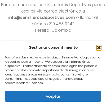
Para comunicarse con Semilleros Deportivos puede
escribir vía correo electrónico a
info@semillerosdeportivos.com
ó llamar al
número 310 453 9242
Pereira-Colombia
Gestionar consentimiento
Para ofrecer las mejores experiencias, utilizamos tecnologías como
las cookies para almacenar y/o acceder a la información del
dispositivo. El consentimiento de estas tecnologías nos permitirá
procesar datos como el comportamiento de navegación o las
Todos los derechos reservados 2022.
identificaciones únicas en este sitio. No consentir o retirar el
consentimiento, puede afectar negativamente a ciertas
Funciona con
- Diseñado con el
Tema Hueman
características y funciones.
Aceptar