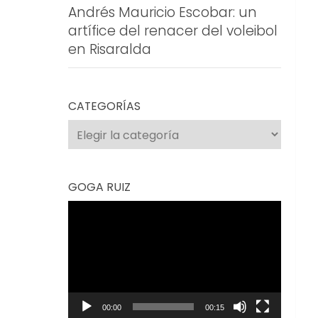
Andrés Mauricio Escobar: un
artífice del renacer del voleibol
en Risaralda
CATEGORÍAS
Categorías
GOGA RUIZ
Reproductor
de
vídeo
00:00
00:15