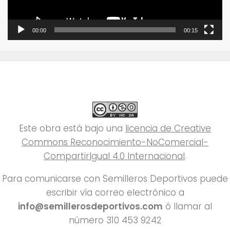
00:00
00:15
Este obra está bajo una
licencia de Creative
Commons Reconocimiento-NoComercial-
CompartirIgual 4.0 Internacional
.
Para comunicarse con Semilleros Deportivos puede
escribir vía correo electrónico a
info@semillerosdeportivos.com
ó llamar al
número 310 453 9242