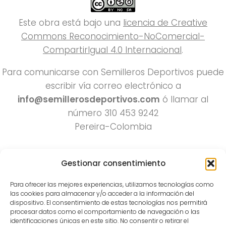
Este obra está bajo una
licencia de Creative
Commons Reconocimiento-NoComercial-
CompartirIgual 4.0 Internacional
.
Para comunicarse con Semilleros Deportivos puede
escribir vía correo electrónico a
info@semillerosdeportivos.com
ó llamar al
número 310 453 9242
Pereira-Colombia
Gestionar consentimiento
Para ofrecer las mejores experiencias, utilizamos tecnologías como
las cookies para almacenar y/o acceder a la información del
dispositivo. El consentimiento de estas tecnologías nos permitirá
procesar datos como el comportamiento de navegación o las
Todos los derechos reservados 2022.
identificaciones únicas en este sitio. No consentir o retirar el