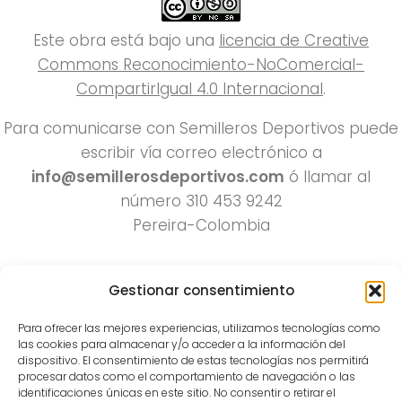
Este obra está bajo una
licencia de Creative
Commons Reconocimiento-NoComercial-
CompartirIgual 4.0 Internacional
.
Para comunicarse con Semilleros Deportivos puede
escribir vía correo electrónico a
info@semillerosdeportivos.com
ó llamar al
número 310 453 9242
Pereira-Colombia
Gestionar consentimiento
Para ofrecer las mejores experiencias, utilizamos tecnologías como
las cookies para almacenar y/o acceder a la información del
dispositivo. El consentimiento de estas tecnologías nos permitirá
procesar datos como el comportamiento de navegación o las
Todos los derechos reservados 2022.
identificaciones únicas en este sitio. No consentir o retirar el