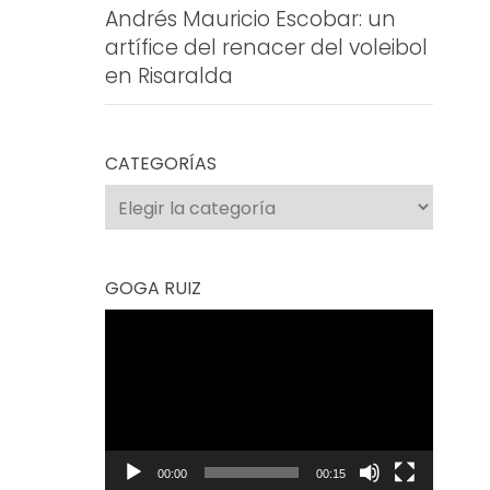
Andrés Mauricio Escobar: un
artífice del renacer del voleibol
en Risaralda
CATEGORÍAS
Categorías
GOGA RUIZ
Reproductor
de
vídeo
00:00
00:15