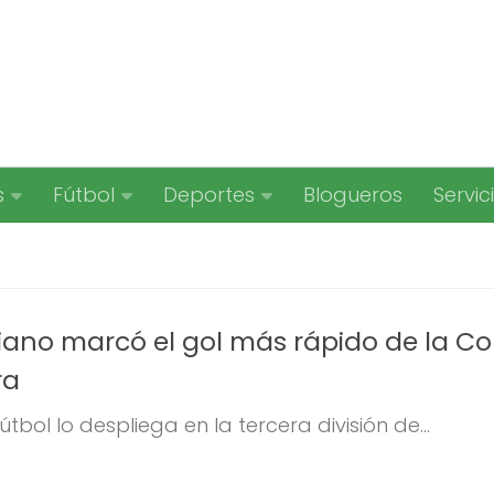
s
Fútbol
Deportes
Blogueros
Servic
ciano marcó el gol más rápido de la C
ra
bol lo despliega en la tercera división de...