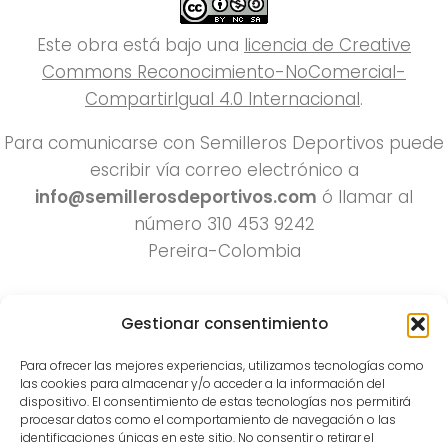
Este obra está bajo una
licencia de Creative
Commons Reconocimiento-NoComercial-
CompartirIgual 4.0 Internacional
.
Para comunicarse con Semilleros Deportivos puede
escribir vía correo electrónico a
info@semillerosdeportivos.com
ó llamar al
número 310 453 9242
Pereira-Colombia
Gestionar consentimiento
Para ofrecer las mejores experiencias, utilizamos tecnologías como
las cookies para almacenar y/o acceder a la información del
dispositivo. El consentimiento de estas tecnologías nos permitirá
procesar datos como el comportamiento de navegación o las
Todos los derechos reservados 2022.
identificaciones únicas en este sitio. No consentir o retirar el