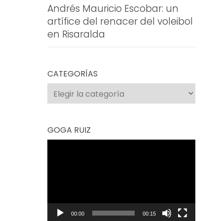
Andrés Mauricio Escobar: un
artífice del renacer del voleibol
en Risaralda
CATEGORÍAS
Categorías
GOGA RUIZ
Reproductor
de
vídeo
00:00
00:15