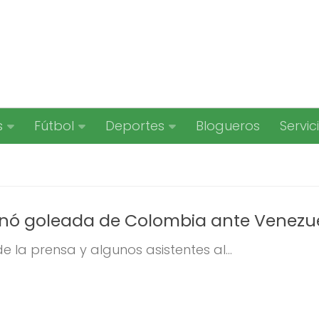
s
Fútbol
Deportes
Blogueros
Servic
icinó goleada de Colombia ante Venezu
e la prensa y algunos asistentes al...