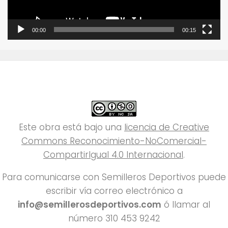
00:00
00:15
Este obra está bajo una
licencia de Creative
Commons Reconocimiento-NoComercial-
CompartirIgual 4.0 Internacional
.
Para comunicarse con Semilleros Deportivos puede
escribir vía correo electrónico a
info@semillerosdeportivos.com
ó llamar al
número 310 453 9242