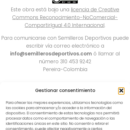
Este obra está bajo una
licencia de Creative
Commons Reconocimiento-NoComercial-
CompartirIgual 4.0 Internacional
.
Para comunicarse con Semilleros Deportivos puede
escribir vía correo electrónico a
info@semillerosdeportivos.com
ó llamar al
número 310 453 9242
Pereira-Colombia
Gestionar consentimiento
Para ofrecer las mejores experiencias, utilizamos tecnologías como
las cookies para almacenar y/o acceder a la información del
dispositivo. El consentimiento de estas tecnologías nos permitirá
procesar datos como el comportamiento de navegación o las
Todos los derechos reservados 2022.
identificaciones únicas en este sitio. No consentir o retirar el
consentimiento, puede afectar negativamente a ciertas