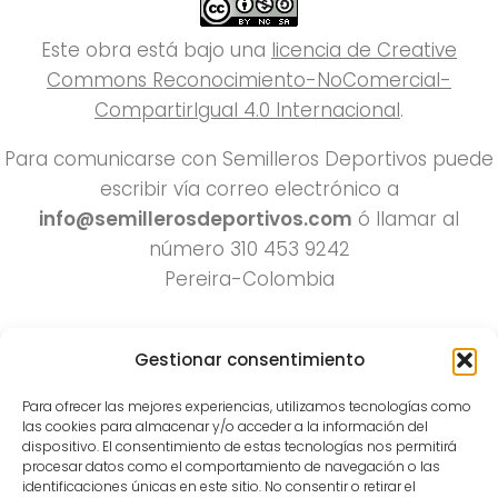
Este obra está bajo una
licencia de Creative
Commons Reconocimiento-NoComercial-
CompartirIgual 4.0 Internacional
.
Para comunicarse con Semilleros Deportivos puede
escribir vía correo electrónico a
info@semillerosdeportivos.com
ó llamar al
número 310 453 9242
Pereira-Colombia
Gestionar consentimiento
Para ofrecer las mejores experiencias, utilizamos tecnologías como
las cookies para almacenar y/o acceder a la información del
dispositivo. El consentimiento de estas tecnologías nos permitirá
procesar datos como el comportamiento de navegación o las
Todos los derechos reservados 2022.
identificaciones únicas en este sitio. No consentir o retirar el